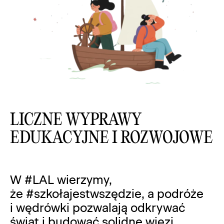
LICZNE WYPRAWY
EDUKACYJNE I ROZWOJOWE
W #LAL wierzymy,
że #szkołajestwszędzie, a podróże
i wędrówki pozwalają odkrywać
świat i budować solidne więzi