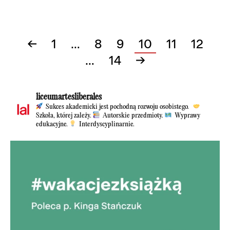
←
1
…
8
9
10
11
12
…
14
→
liceumartesliberales
Sukces akademicki jest pochodną rozwoju osobistego.
Szkoła, której zależy.
Autorskie przedmioty.
Wyprawy
edukacyjne.
Interdyscyplinarnie.